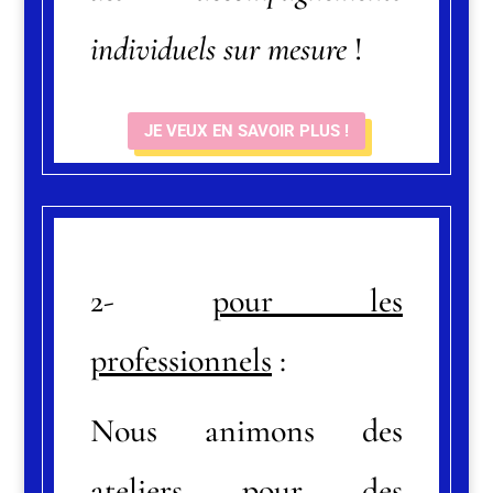
individuels sur mesure
!
JE VEUX EN SAVOIR PLUS !
2-
pour les
professionnels
:
Nous
animon
s des
ateliers
pour des